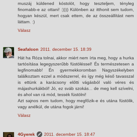
muszáj küldened kóstolót, hogy teszteljem, tényleg
finomabb-e az ottani! :)))) Különben az itthonit sem tudom,
hogyan készül, mert csak ettem, de az összeállítást nem
láttam. :)
Válasz
Seafalcon
2011. december 15. 18:39
Hát ha Róza tolnai, akkor miért nem írta meg, hogy a hurka
tartósítása legegyszerűbb füstöléssel! És természetesen a
legfinomabb! Én gyermekkoromban Nagyszékelyben
találkoztam ezzel a módszerrel, és így még késő tavasszal
is ettünk a karácsony előtti vágásból való véres és
májashurkákból! Jó, ez sváb szokás... de meg kell szívelni,
és ahol van rá mód, tessék füstölni!
Azt sajnos nem tudom, hogy megfőzik-e és utána füstölik,
vagy anélkül, de utána fogok járni!
Válasz
4Gyerek
2011. december 15. 18:47