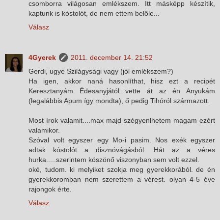
csomborra világosan emlékszem. Itt másképp készítik,
kaptunk is kóstolót, de nem ettem belőle...
Válasz
4Gyerek
2011. december 14. 21:52
Gerdi, ugye Szilágysági vagy (jól emlékszem?)
Ha igen, akkor naná hasonlíthat, hisz ezt a recipét
Keresztanyám Édesanyjától vette át az én Anyukám
(legalábbis Apum így mondta), ő pedig Tihóról származott.
Most írok valamit....max majd szégyenlhetem magam ezért
valamikor.
Szóval volt egyszer egy Mo-i pasim. Nos exék egyszer
adtak kóstolót a disznóvágásból. Hát az a véres
hurka.....szerintem köszönő viszonyban sem volt ezzel.
oké, tudom. ki melyiket szokja meg gyerekkorából. de én
gyerekkoromban nem szerettem a vérest. olyan 4-5 éve
rajongok érte.
Válasz