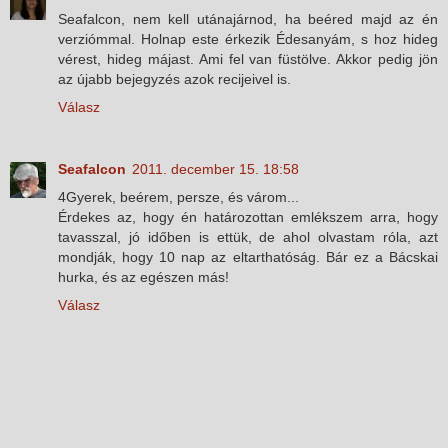
Seafalcon, nem kell utánajárnod, ha beéred majd az én
verziómmal. Holnap este érkezik Édesanyám, s hoz hideg
vérest, hideg májast. Ami fel van füstölve. Akkor pedig jön
az újabb bejegyzés azok recijeivel is.
Válasz
Seafalcon
2011. december 15. 18:58
4Gyerek, beérem, persze, és várom...
Érdekes az, hogy én határozottan emlékszem arra, hogy
tavasszal, jó időben is ettük, de ahol olvastam róla, azt
mondják, hogy 10 nap az eltarthatóság. Bár ez a Bácskai
hurka, és az egészen más!
Válasz