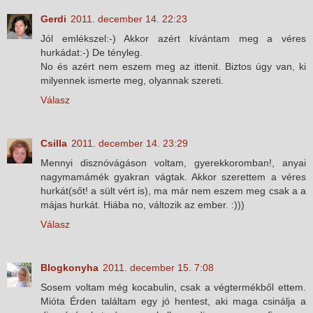
Gerdi
2011. december 14. 22:23
Jól emlékszel:-) Akkor azért kívántam meg a véres
hurkádat:-) De tényleg.
No és azért nem eszem meg az ittenit. Biztos úgy van, ki
milyennek ismerte meg, olyannak szereti.
Válasz
Csilla
2011. december 14. 23:29
Mennyi disznóvágáson voltam, gyerekkoromban!, anyai
nagymamámék gyakran vágtak. Akkor szerettem a véres
hurkát(sőt! a sült vért is), ma már nem eszem meg csak a a
májas hurkát. Hiába no, változik az ember. :)))
Válasz
Blogkonyha
2011. december 15. 7:08
Sosem voltam még kocabulin, csak a végtermékből ettem.
Mióta Érden találtam egy jó hentest, aki maga csinálja a