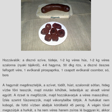
Hozzávalók: a disznó szíve, tüdeje, 1-2 kg véres hús, 1-2 kg véres
szalonna (nyaki tájékról), 4-6 hagyma, 50 dkg rizs, a disznó összes
felfogott vére, 1 evőkanál pirospaprika, 1 csapott evőkanál csombor, só,
bors
A hagymát megdinszteljük, a szívet, tüdőt, húst, szalonnát sótlan, hideg
vízbe főni tesszük, majd miután kihűltek, ledaráljuk az alvadt vérrel
együtt. A rizset is megfőzzük, majd hozzákavarjuk a véres masszához.
Ízlés szerint fűszerezzük, majd vékonybélbe töltjük. A hurkákat nem
kobogó, de fottó vízben abáljuk körülbelül 45 percig. A végén tűvel
megszúrjuk a hurkát, s ha nem véres hanem zsíros lé buggyan ki, akkor