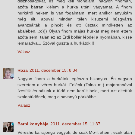
disznóságokat, és meg kell mondjam, nagyon finoman,
azóta bátran kiélem a hurka utáni vágyamat. A finom
hurkáról nekem is van fogalmam, mert amikor anyukám
még élt, apuval minden télen kisüzemi húsgyárrá
avanzsálták a pincét és ott úsztak mindketten az
abalében...:o))) Olyan finom májas hurkát még nem ettem
azóta sem, talán ez az Érdi böllér lépdel a nyomában, kissé
lemaradva... Szóval guszta a hurkátok!!!
Válasz
Roza
2011. december 15. 8:34
Nagyon finom a hurkátok, egészen bizonyos. Én nagyon
szeretem a véres hurkát. Felénk (Tolna m.) majorannával
ízesítik és nálunk a tüdő nem került bele, mert azt eltettük
szalontüdőnek, meg a savanyú pörköltbe.
Válasz
Barbi konyhája
2011. december 15. 11:37
Véreshurka rajongó vagyok, de csak Mo-it ettem, ezek után