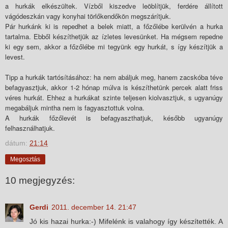
a hurkák elkészültek. Vízből kiszedve leöblítjük, ferdére állított
vágódeszkán vagy konyhai törlőkendőkön megszárítjuk.
Pár hurkánk ki is repedhet a belek miatt, a főzőlébe kerülvén a hurka
tartalma. Ebből készíthetjük az ízletes levesünket. Ha mégsem repedne
ki egy sem, akkor a főzőlébe mi tegyünk egy hurkát, s így készítjük a
levest.
Tipp a hurkák tartósításához: ha nem abáljuk meg, hanem zacskóba téve
befagyasztjuk, akkor 1-2 hónap múlva is készíthetünk percek alatt friss
véres hurkát. Ehhez a hurkákat szinte teljesen kiolvasztjuk, s ugyanúgy
megabáljuk mintha nem is fagyasztottuk volna.
A hurkák főzőlevét is befagyaszthatjuk, később ugyanúgy
felhasználhatjuk.
dátum:
21:14
Megosztás
10 megjegyzés:
Gerdi
2011. december 14. 21:47
Jó kis hazai hurka:-) Mifelénk is valahogy így készítették. A