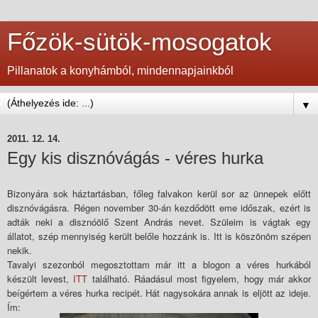
Főzök-sütök-mosogatok
Pillanatok a konyhámból, mindennapjainkból
▼
2011. 12. 14.
Egy kis disznóvágás - véres hurka
Bizonyára sok háztartásban, főleg falvakon kerül sor az ünnepek előtt
disznóvágásra. Régen november 30-án kezdődött eme időszak, ezért is
adták neki a disznóölő Szent András nevet. Szüleim is vágtak egy
állatot, szép mennyiség került belőle hozzánk is. Itt is köszönöm szépen
nekik.
Tavalyi szezonból megosztottam már itt a blogon a véres hurkából
készült levest,
ITT
található. Ráadásul most figyelem, hogy már akkor
beígértem a véres hurka recipét. Hát nagysokára annak is eljött az ideje.
Ím: